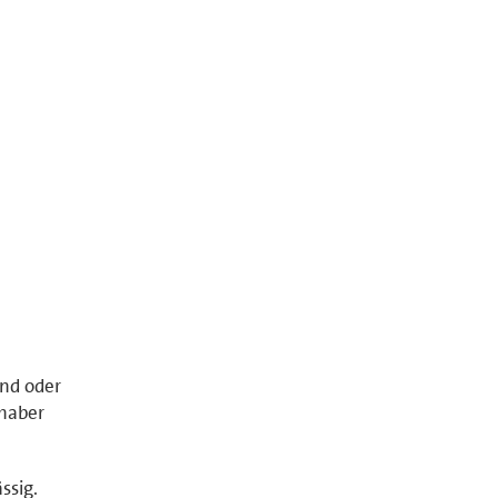
and oder
nhaber
ssig.