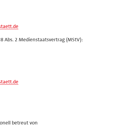
taett.de
18 Abs. 2 Medienstaatsvertrag (MStV):
taett.de
ionell betreut von