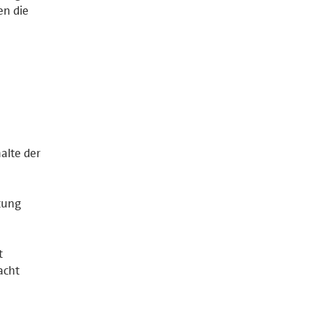
en die
halte der
tung
t
acht