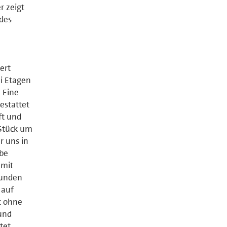
r zeigt
 des
ert
i Etagen
. Eine
estattet
ft und
 Stück um
r uns in
abe
amit
tunden
 auf
t ohne
 und
tet.