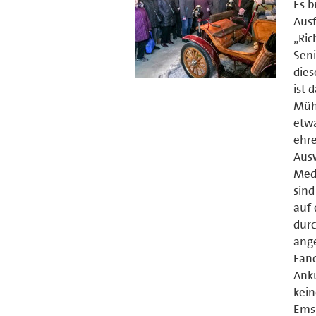
Es b
Ausf
„Ric
Seni
dies
ist 
Mühl
etwa
ehr
Ausw
Medi
sind
auf 
durc
ang
Fand
Anku
kein
Emsl