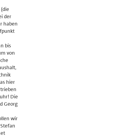
(die
ei der
er haben
ufpunkt
n bis
eum von
iche
ushalt,
chnik
as hier
trieben
uhr! Die
nd Georg
llen wir
 Stefan
net