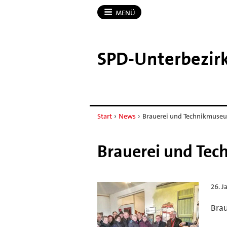
MENÜ
SPD-​Unterbezirk
Start
›
News
›
Brauerei und Technikmuse
Brauerei und Te
26. J
Bra