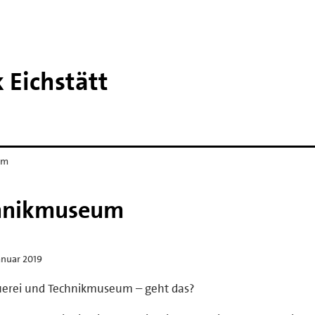
 Eichstätt
um
chnikmuseum
anuar 2019
uerei und Technikmuseum – geht das?