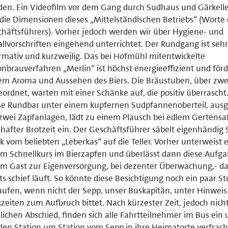
en. Ein Videofilm vor dem Gang durch Sudhaus und Gärkelle
die Dimensionen dieses „Mittelständischen Betriebs“ (Worte
häftsführers). Vorher jedoch werden wir über Hygiene- und
llvorschriften eingehend unterrichtet. Der Rundgang ist sehr
rmativ und kurzweilig. Das bei Hofmühl mitentwickelte
nbrauverfahren „Merlin“ ist höchst energieeffizient und förd
m Aroma und Aussehen des Biers. Die Bräustuben, über zwe
ordnet, warten mit einer Schänke auf, die positiv überrascht
e Rundbar unter einem kupfernen Sudpfannenoberteil, ausg
zwei Zapfanlagen, lädt zu einem Plausch bei edlem Gertensa
hafter Brotzeit ein. Der Geschäftsführer säbelt eigenhändig
k vom beliebten „Leberkas“ auf die Teller. Vorher unterweist e
m Schnellkurs im Bierzapfen und überlässt dann diese Aufg
m Gast zur Eigenversorgung, bei dezenter Überwachung,- d
ts schief läuft. So könnte diese Besichtigung noch ein paar S
aufen, wenn nicht der Sepp, unser Buskapitän, unter Hinweis
zeiten zum Aufbruch bittet. Nach kürzester Zeit, jedoch nich
lichen Abschied, finden sich alle Fahrtteilnehmer im Bus ein
en Station um Station vom Sepp in ihre Heimatorte verfrach