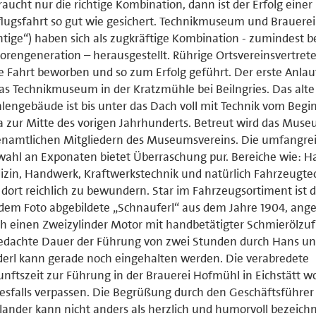
raucht nur die richtige Kombination, dann ist der Erfolg einer
lugsfahrt so gut wie gesichert. Technikmuseum und Brauerei 
htige“) haben sich als zugkräftige Kombination - zumindest b
orengeneration – herausgestellt. Rührige Ortsvereinsvertret
e Fahrt beworben und so zum Erfolg geführt. Der erste Anla
das Technikmuseum in der Kratzmühle bei Beilngries. Das alte
engebäude ist bis unter das Dach voll mit Technik vom Begin
 zur Mitte des vorigen Jahrhunderts. Betreut wird das Mus
enamtlichen Mitgliedern des Museumsvereins. Die umfangre
ahl an Exponaten bietet Überraschung pur. Bereiche wie: Ha
zin, Handwerk, Kraftwerkstechnik und natürlich Fahrzeugte
 dort reichlich zu bewundern. Star im Fahrzeugsortiment ist d
dem Foto abgebildete „Schnauferl“ aus dem Jahre 1904, ange
h einen Zweizylinder Motor mit handbetätigter Schmierölzuf
edachte Dauer der Führung von zwei Stunden durch Hans u
erl kann gerade noch eingehalten werden. Die verabredete
nftszeit zur Führung in der Brauerei Hofmühl in Eichstätt wo
esfalls verpassen. Die Begrüßung durch den Geschäftsführer
ander kann nicht anders als herzlich und humorvoll bezeich