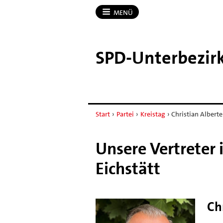
MENÜ
SPD-​Unterbezirk
Start
›
Partei
›
Kreistag
›
Christian Alberte
Unsere Vertreter 
Eichstätt
Ch