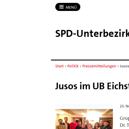
MENÜ
SPD-​Unterbezirk
Start
›
Politik
›
Pressemitteilungen
›
Jusos
Jusos im UB Eichs
23. 
Grup
Dr. 