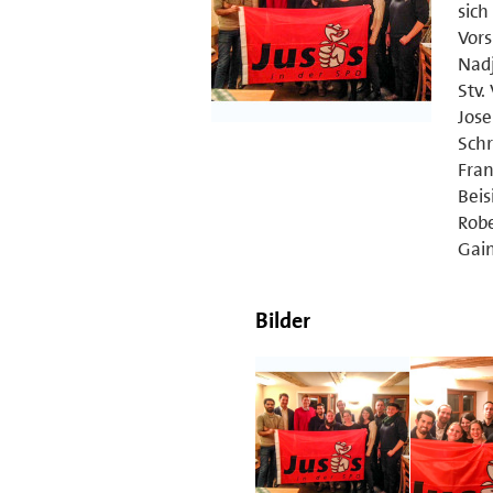
sic
Vors
Nadj
Stv.
Jose
Schr
Fran
Beis
Robe
Gai
Bilder